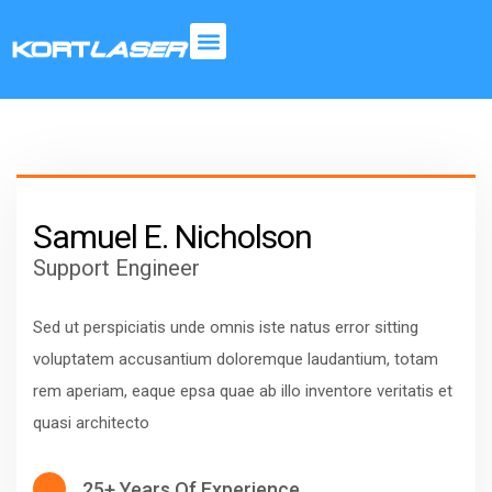
Kortlaser
Soluções
em
corte
a
laser
com
tecnologia
Samuel E. Nicholson
de
Ponta.
Support Engineer
Sed ut perspiciatis unde omnis iste natus error sitting
voluptatem accusantium doloremque laudantium, totam
rem aperiam, eaque epsa quae ab illo inventore veritatis et
quasi architecto
25+ Years Of Experience