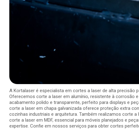
A Kortalaser é especialista em cortes a laser de alta precisão p
Oferecemos corte a laser em alumínio, resistente à corrosão e 
acabamento polido e transparente, perfeito para displays e peç
corte a laser em chapa galvanizada oferece proteção extra con
cozinhas industriais e arquitetura. Também realizamos corte a
corte a laser em MDF, essencial para móveis planejados e peça
expertise. Confie em nossos serviços para obter cortes perfe