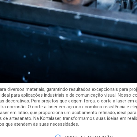
ara diversos materiais, garantindo resultados excepcionais para proje
ideal para aplicações industriais e de comunicação visual. Nosso co
as decorativas. Para projetos que exigem força, o corte a laser em 
tra corrosão. O corte a laser em aço inox combina resistência e el
 laser em latão, que proporciona um acabamento refinado, ideal par
s de artesanato. Na Kortalaser, transformamos suas ideias em real
itos que atendem às suas necessidades.