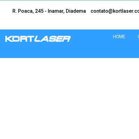
R. Poaca, 245 - Inamar, Diadema
contato@kortlaser.c
HOME
Soluções
Kortlaser
em
corte
a
laser
com
tecnologia
de
Ponta.