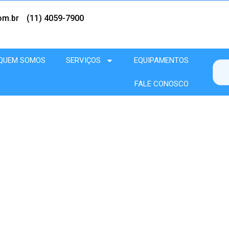
om.br
(11) 4059-7900
QUEM SOMOS
SERVIÇOS
EQUIPAMENTOS
FALE CONOSCO
Conformação de Metais
Home
Serviços
Dobras de chapas