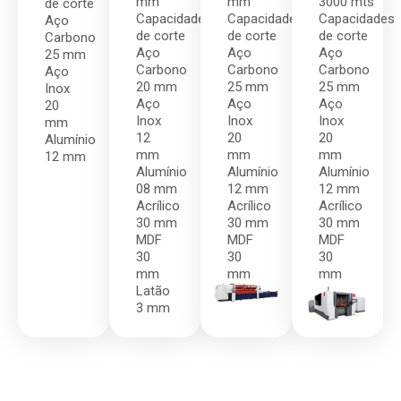
mm
mm
3000 mts
de corte
Capacidades
Capacidades
Capacidades
Aço
de corte
de corte
de corte
Carbono
Aço
Aço
Aço
25 mm
Carbono
Carbono
Carbono
Aço
20 mm
25 mm
25 mm
Inox
Aço
Aço
Aço
20
Inox
Inox
Inox
mm
12
20
20
Alumínio
mm
mm
mm
12 mm
Alumínio
Alumínio
Alumínio
08 mm
12 mm
12 mm
Acrílico
Acrílico
Acrílico
30 mm
30 mm
30 mm
MDF
MDF
MDF
30
30
30
mm
mm
mm
Latão
3 mm