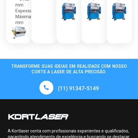
mm
Espessura
Máxima 8
mm
TRANSFORME SUAS IDEIAS EM REALIDADE COM NOSSO
CORTE A LASER DE ALTA PRECISÃO.
(11) 91347-5149
A Kortlaser conta com profissionais experientes e qualificados,
garantindo atendimento de excelência e buscando se destacar