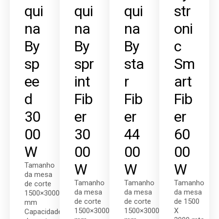
qui
qui
qui
str
na
na
na
oni
By
By
By
c
sp
spr
sta
Sm
ee
int
r
art
d
Fib
Fib
Fib
30
er
er
er
00
30
44
60
W
00
00
00
Tamanho
W
W
W
da mesa
Tamanho
Tamanho
Tamanho
de corte
da mesa
da mesa
da mesa
1500×3000
de corte
de corte
de 1500
mm
1500×3000
1500×3000
X
Capacidades