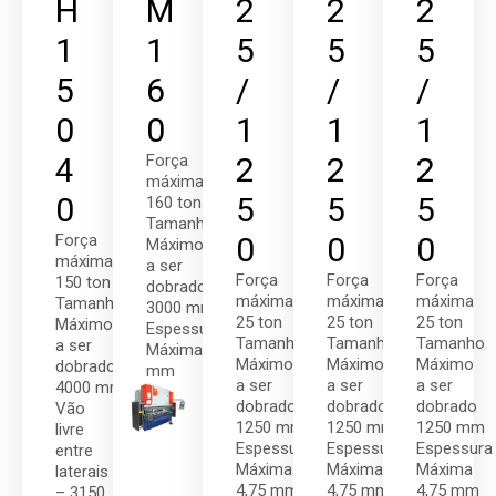
H
M
2
2
2
1
1
5
5
5
5
6
/
/
/
0
0
1
1
1
4
Força
2
2
2
máxima
0
5
5
5
160 ton
Tamanho
Força
0
0
0
Máximo
máxima
a ser
Força
Força
Força
150 ton
dobrado
máxima
máxima
máxima
Tamanho
3000 mm
25 ton
25 ton
25 ton
Máximo
Espessura
Tamanho
Tamanho
Tamanho
a ser
Máxima 8
Máximo
Máximo
Máximo
dobrado
mm
a ser
a ser
a ser
4000 mm
dobrado
dobrado
dobrado
Vão
1250 mm
1250 mm
1250 mm
livre
Espessura
Espessura
Espessura
entre
Máxima
Máxima
Máxima
laterais
4,75 mm
4,75 mm
4,75 mm
– 3150