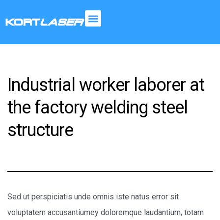
Kortlaser
Soluções
em
corte
a
laser
Industrial worker laborer at
com
tecnologia
the factory
welding steel
de
Ponta.
structure
Sed ut perspiciatis unde omnis iste natus error sit
voluptatem accusantiumey doloremque laudantium, totam