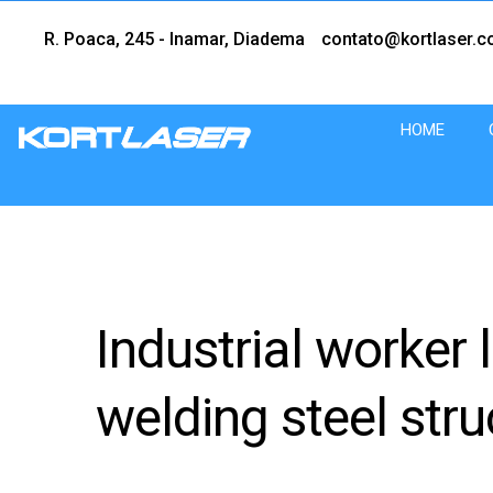
R. Poaca, 245 - Inamar, Diadema
contato@kortlaser.c
HOME
Soluções
Kortlaser
em
corte
a
laser
com
tecnologia
de
Industrial worker 
Ponta.
welding steel stru