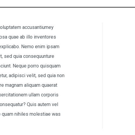
t voluptatem accusantiumey
sa quae ab illo inventores
nt explicabo. Nemo enim ipsam
it, sed quia consequunture
sciunt. Neque porro quisquam
ur, adipisci velit, sed quia non
ore magnam aliquam quaerat
ercitationem ullam corporis
 consequatur? Quis autem vel
se quam nihiles molestiae was